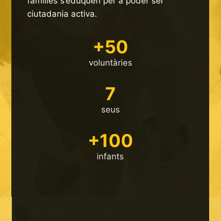
famílies s’eduquen per a poder ser
ciutadania activa.
+50
voluntàries
7
seus
+100
infants