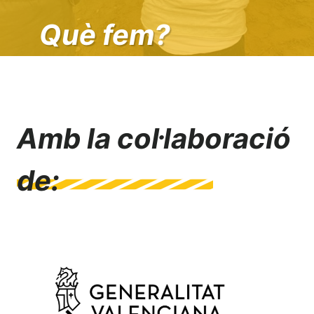
Què fem?
Amb la col·laboració
de: