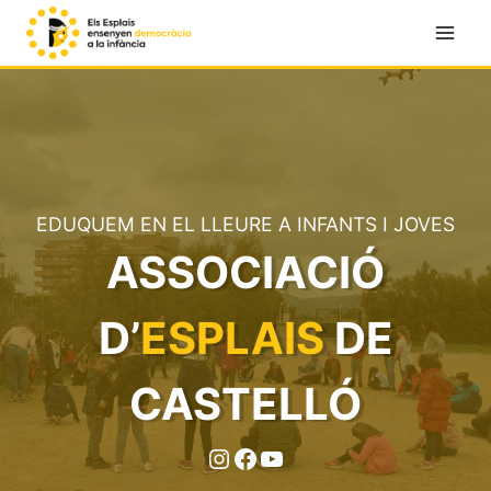
Vés
al
contingut
EDUQUEM EN EL LLEURE A INFANTS I JOVES
ASSOCIACIÓ
D’
ESPLAIS
DE
CASTELLÓ
Instagram
Facebook
YouTube