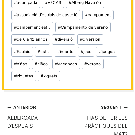
#
acampada
#
AECAS
#
Alberg Navalón
#
associació d'esplais de castelló
#
campament
#
campament estiu
#
Campamento de verano
#
de 6 a 12 anños
#
diversió
#
diversión
#
Esplais
#
estiu
#
infants
#
jocs
#
juegos
#
niñas
#
niños
#
vacances
#
verano
#
xiquetes
#
xiquets
Navegació
ANTERIOR
SEGÜENT
ALBERGADA
HAS DE FER LES
d'entrades
D’ESPLAIS
PRÀCTIQUES DEL
MAT?