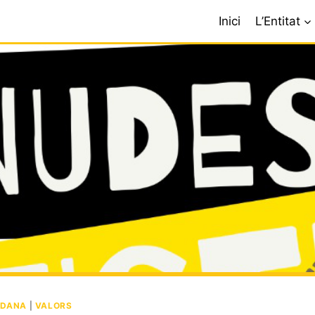
Inici
L’Entitat
ADANA
|
VALORS