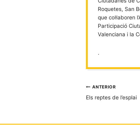
Ciutadanes de Ca
Roquetes, San Be
que col·laboren l
Participació Ciu
Valenciana i la C
.
Navegació
ANTERIOR
Els reptes de l’esplai
d'entrades