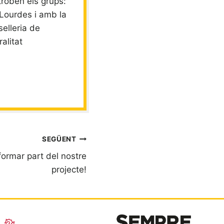
troben els grups:
Lourdes i amb la
selleria de
alitat
SEGÜENT
formar part del nostre
projecte!