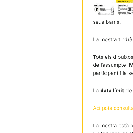
seus barris.
La mostra tindr
Tots els dibuixo
de l’assumpte “
M
participant i la 
La
data límit
de 
Ací pots consul
La mostra està or