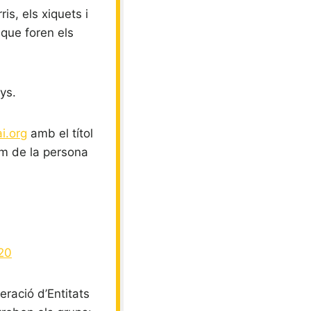
is, els xiquets i
que foren els
ys.
i.org
amb el títol
nom de la persona
20
eració d’Entitats