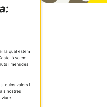
a:
per la qual estem
Castelló volem
enuts i menudes
, quins valors i
als nostres
 viure.