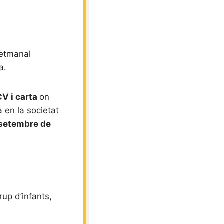
setmanal
a.
V i carta
on
 en la societat
 setembre de
grup d’infants,