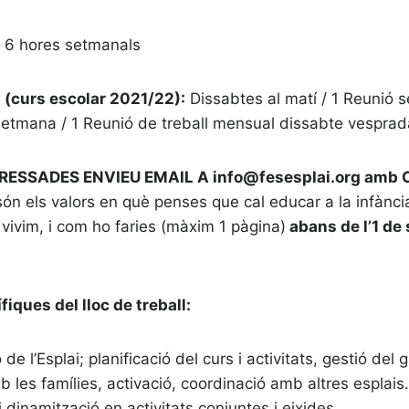
:
6 hores setmanals
l (curs escolar 2021/22):
Dissabtes al matí / 1 Reunió 
etmana / 1 Reunió de treball mensual dissabte vesprad
ESSADES ENVIEU EMAIL A info@fesesplai.org amb C
són els valors en què penses que cal educar a la infància
 vivim, i com ho faries (màxim 1 pàgina)
abans de l’1 de
iques del lloc de treball:
de l’Esplai; planificació del curs i activitats, gestió del 
b les famílies, activació, coordinació amb altres esplais.
i dinamització en activitats conjuntes i eixides.